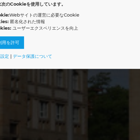
次のCookieを使用しています。
ie:
Webサイトの運営に必要なCookie
ice Chemnitz
ies:
匿名化された情報
kies:
ユーザーエクスペリエンスを向上
e利用を許可
の設定
|
データ保護について