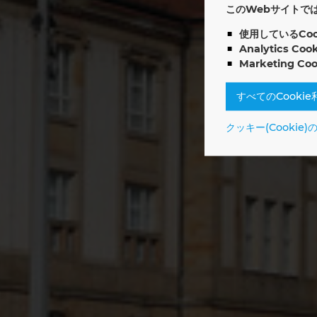
このWebサイトでは
使用しているCook
Off
Analytics Cook
Marketing Coo
すべてのCooki
クッキー(Cookie)