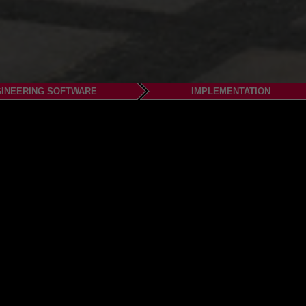
INEERING SOFTWARE
IMPLEMENTATION
H & Co. KG
itz
150-20