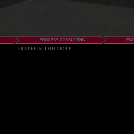
PROCESS CONSULTING
ENG
EPLAN Gmb
Office Chemn
An der Markthalle 3 – 5
09111 Chemnitz
Phone: +49 (0)371 2621