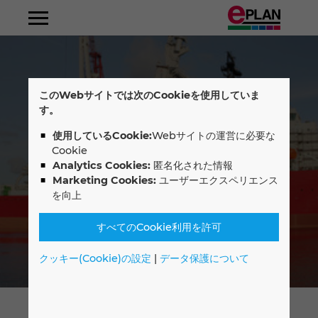
産業機械・プラント設計
制御盤 設計製造のバリューチェーン
オートメーション技術
EPLAN Platform
油圧空圧回路設計
コンサルティング
会社概要
About Us
Discover EPLAN
アイルランド
Letting EPLAN
制御盤製造
電気設計
総合電気設計CAD EPLAN Electric P8
トレーニング
EPLAN Management Board
採用情報
Join Us
このWebサイトでは次のCookieを使用していま
アメリカ
す。
do the heavy
部品メーカー
油圧・空圧設計
制御盤内3Dレイアウト設計 EPLAN Pro Panel
サポートサービス EPLAN Solution Center
EPLANのAIに対するアプローチ
使用しているCookie:
Webサイトの運営に必要な
アラブ首長国連邦
Cookie
自動車産業
ワイヤハーネス設計
制御盤製造デジタルアシスト EPLAN Smart
EPLANお客様サポート
ニュース
lifting
Analytics Cookies:
匿名化された情報
Production
Marketing Cookies:
ユーザーエクスペリエンス
アルゼンチン
を向上
食品・飲料業界
プロセスエンジニアリング
EPLAN Experience
プレスリリース
事前計画 EPLAN Preplanning
アルバニア
すべてのCookie利用を許可
装置産業
電気・計装・制御設計
ニュースレター
自動設計システム EPLAN Engineering
イギリス
クッキー(Cookie)の設定
|
データ保護について
Configuration
エネルギー産業
サービス・保守メンテナンス
イベント
イスラエル
既製品ケーブルの盤外配線設計 EPLAN Cable proD
海事産業
ビルディングオートメーション
Friedhelm Loh Group